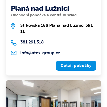
Planá nad Lužnicí
Obchodní pobočka a centrální sklad
Strkovská 188 Planá nad Lužnicí 391
11
381 291 318
info@atex-group.cz
Detail pobočky