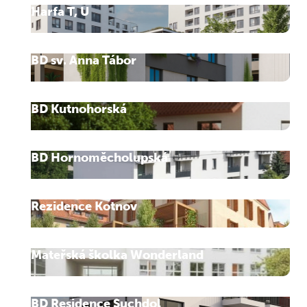
Harfa T, U
BD sv. Anna Tábor
BD Kutnohorská
BD Hornoměcholupská
Rezidence Kotnov
Mateřská školka Wonderland
BD Residence Suchdol