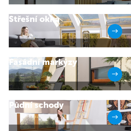
Střešní okna
Fasádní markýzy
Půdní schody