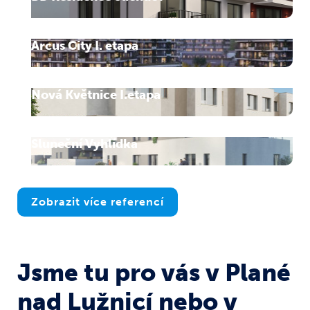
Arcus City I. etapa
Nová Květnice I.etapa
Sluneční Vyhlídka
Zobrazit více referencí
Jsme tu pro vás v Plané
nad Lužnicí nebo v