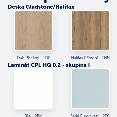
Deska Gladstone/Halifax
Dub Písečný - TDP
Halifax Přírodní - THN
Laminát CPL HQ 0,2 - skupina I
Bílá - 2BM
Šedá Euroinvest - 2PO