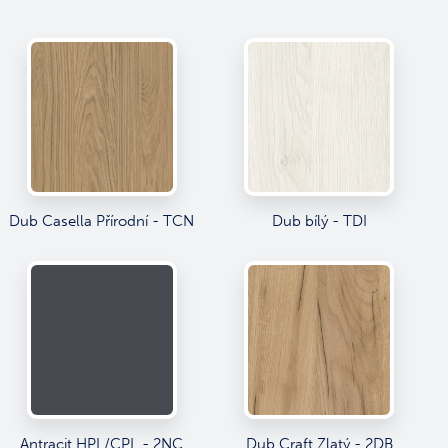
Dub Casella Přírodní - TCN
Dub bílý - TDI
Antracit HPL/CPL - 2NC
Dub Craft Zlatý - 2DB