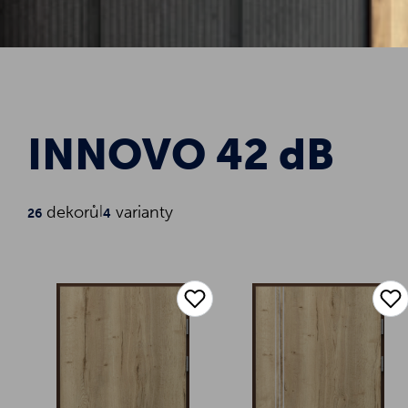
INNOVO 42 dB
dekorů
|
varianty
26
4