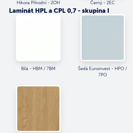
Hikora Přírodní - 2OH
Černý - 2EC
Laminát HPL a CPL 0,7 - skupina I
Bílá - HBM / 7BM
Šedá Euroinvest - HPO /
7PO