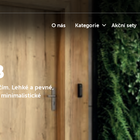
O nás
Kategorie
Akční sety
B
čím. Lehké a pevné,
 minimalistické