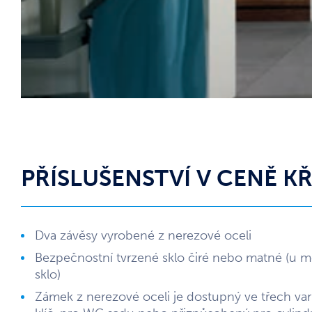
PŘÍSLUŠENSTVÍ V CENĚ K
Dva závěsy vyrobené z nerezové oceli
Bezpečnostní tvrzené sklo čiré nebo matné (u 
sklo)
Zámek z nerezové oceli je dostupný ve třech var