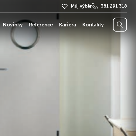
Můj výběr
381 291 318
Novinky
Reference
Kariéra
Kontakty