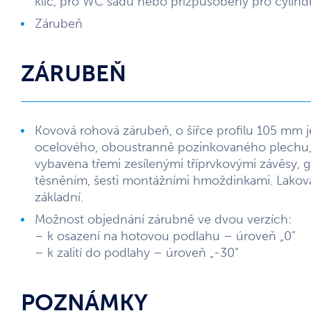
klíč, pro WC sadu nebo přizpůsobený pro cylind
Zárubeň
ZÁRUBEŇ
Kovová rohová zárubeň, o šířce profilu 105 mm 
ocelového, oboustranně pozinkovaného plechu, 
vybavena třemi zesílenými tříprvkovými závěs
těsněním, šesti montážními hmoždinkami. Lako
základní.
Možnost objednání zárubně ve dvou verzích:
– k osazení na hotovou podlahu – úroveň „0”
– k zalití do podlahy – úroveň „-30”
POZNÁMKY