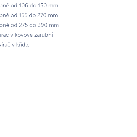
árubně od 106 do 150 mm
árubně od 155 do 270 mm
árubně od 275 do 390 mm
írač v kovové zárubni
írač v křídle