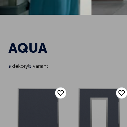
AQUA
dekory
|
variant
3
5