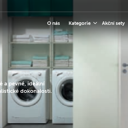
O nás
Kategorie
Akční sety
 a pevné, ideální
listické dokonalosti.