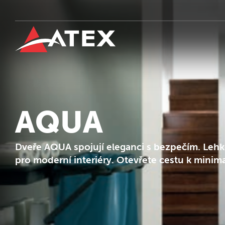
AQUA
Dveře AQUA spojují eleganci s bezpečím. Lehké
pro moderní interiéry. Otevřete cestu k minima