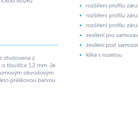
rickou vložku
rozšíření profilu z
rozšíření profilu z
rozšíření profilu z
zesílení pro samozav
zesílení pod samozav
klika s rozetou
je zhotovena z
o tloušťce 1,2 mm. Je
y, gumovým obvodovým
váno práškovou barvou