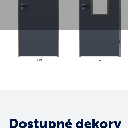
Plné
1
Dostupné dekory