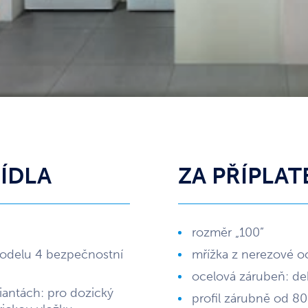
ŘÍDLA
ZA PŘÍPLAT
rozměr „100”
modelu 4 bezpečnostní
mřížka z nerezové oc
ocelová zárubeň: de
iantách: pro dozický
profil zárubně od 8