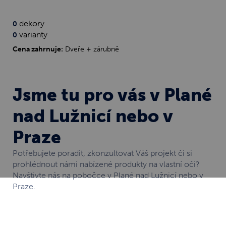
dekory
0
varianty
0
Cena zahrnuje:
Dveře + zárubně
Jsme tu pro vás v Plané
nad Lužnicí nebo v
Praze
Potřebujete poradit, zkonzultovat Váš projekt či si
prohlédnout námi nabízené produkty na vlastní oči?
Navštivte nás na pobočce v Plané nad Lužnicí nebo v
Praze.