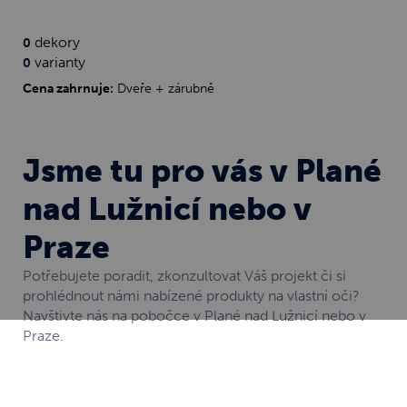
dekory
0
varianty
0
Cena zahrnuje:
Dveře + zárubně
Jsme tu pro vás v Plané
nad Lužnicí nebo v
Praze
Potřebujete poradit, zkonzultovat Váš projekt či si
prohlédnout námi nabízené produkty na vlastní oči?
Navštivte nás na pobočce v Plané nad Lužnicí nebo v
Praze.